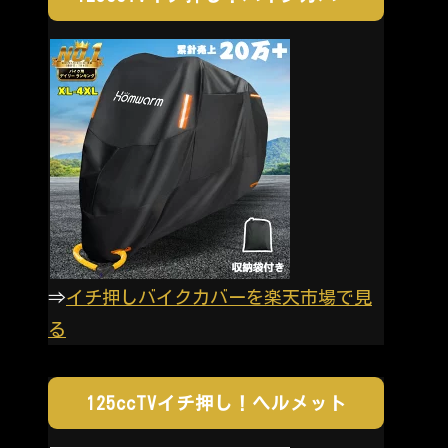
⇒
イチ押しバイクカバーを楽天市場で見
る
125ccTVイチ押し！ヘルメット