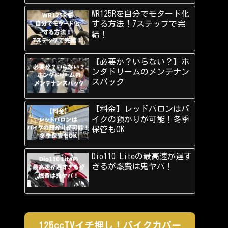
WR125Rを自分でモタード化
する方法！7ステップで完
結！
【必要か？いらない？】ホ
ンダドリームのメンテナン
スパック
【料金】レッドバロンはバ
イクの預かりが可能！冬季
保管もOK
Dio110 Liteの最高速が遅す
ぎるが燃費は鬼ヤバ！
125ccTVイチ押し！バイクカバー