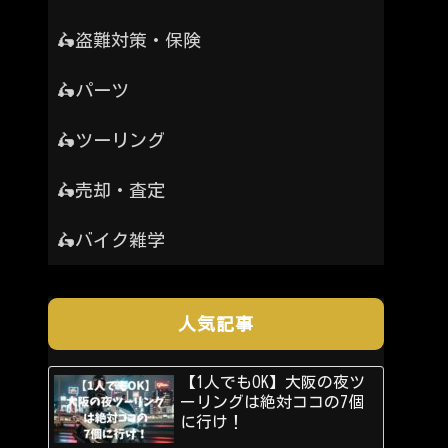
🛵盗難対策・保険
🛵パーツ
🛵ツーリング
🛵売却・査定
🛵バイク雑学
人気記事
【1人でもOK】大阪の夜ツ
ーリングは絶対ココの7個
に行け！