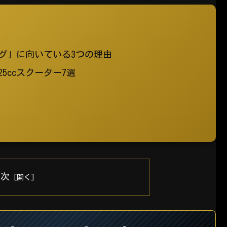
ング」に向いている3つの理由
5ccスクーター7選
目次