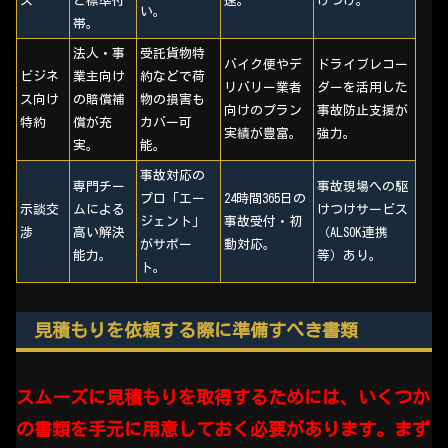
ス
ど標準付
速。
けつけ。
い。
帯。
法人・事
受託貨物特
バイク便やデ
ドライブレコー
ビジネ
業主向け
約などで荷
リバリー業者
ダーを活用した
ス向け
の賠償補
物の損害も
向けのプラン
事故防止支援が
特約
償が充
カバー可
実績が豊富。
強力。
実。
能。
事故対応の
専門チー
事故現場への駆
プロ「エー
24時間365日の
示談交
ムによる
けつけサービス
ジェント」
事故受付・初
渉
高い解決
（ALSOK連携
がサポー
動対応。
能力。
等）あり。
ト。
見積もりを依頼する際に準備すべき書類
スムーズに見積もりを取得するためには、いくつか
の書類を手元に用意しておく必要があります。まず