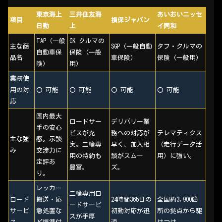
東京海上
三井住友海
あいおいニッセ
項目
損保ジャパン
日動
上
イ同和
TAP（一般
GK クルマの
主な商
SGP（一般自動
タフ・クルマの
自動車保
保険（一般
品名
車保険）
保険（一般用）
険）
用）
業務使
用の対
〇 可能
〇 可能
〇 可能
〇 可能
応
国内最大
ロードサー
デリバリー業
手の安心
ビスが充
務への対応が
テレマティクス
主な強
感。示談
実。二輪専
早く、加入相
（走行データ活
み
交渉力に
用の特約も
談がスムー
用）に強い。
定評あ
豊富。
ズ。
り。
レッカー
二輪専用ロ
ロード
搬送・応
24時間365日の
全国約3,900箇
ードサービ
サービ
急処置な
初動対応が迅
所の拠点から駆
スが手厚