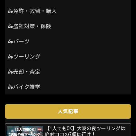
🛵免許・教習・購入
🛵盗難対策・保険
🛵パーツ
🛵ツーリング
🛵売却・査定
🛵バイク雑学
人気記事
【1人でもOK】大阪の夜ツーリングは
絶対ココの7個に行け！