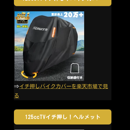
⇒
イチ押しバイクカバーを楽天市場で見
る
125ccTVイチ押し！ヘルメット