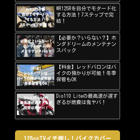
WR125Rを自分でモタード化
する方法！7ステップで完
結！
【必要か？いらない？】ホ
ンダドリームのメンテナン
スパック
【料金】レッドバロンはバ
イクの預かりが可能！冬季
保管もOK
Dio110 Liteの最高速が遅す
ぎるが燃費は鬼ヤバ！
125ccTVイチ押し！バイクカバー