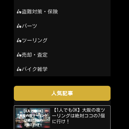
🛵盗難対策・保険
🛵パーツ
🛵ツーリング
🛵売却・査定
🛵バイク雑学
人気記事
【1人でもOK】大阪の夜ツ
ーリングは絶対ココの7個
に行け！