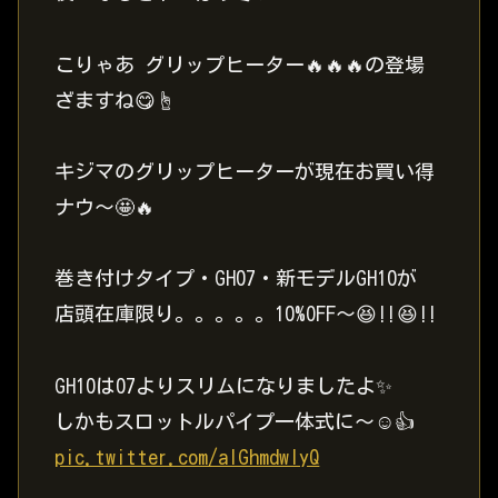
こりゃあ グリップヒーター🔥🔥🔥の登場
ざますね😋☝️
キジマのグリップヒーターが現在お買い得
ナウ〜🤩🔥
巻き付けタイプ・GH07・新モデルGH10が
店頭在庫限り。。。。。10%OFF〜😆‼️😆‼️
GH10は07よりスリムになりましたよ✨
しかもスロットルパイプ一体式に〜☺️👍
pic.twitter.com/aIGhmdwIyQ