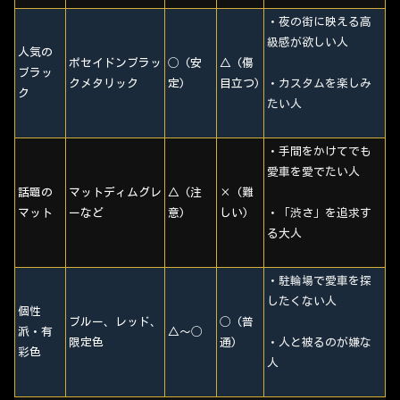
・夜の街に映える高
級感が欲しい人
人気の
ポセイドンブラッ
◯ (安
△ (傷
ブラッ
クメタリック
定)
目立つ)
・カスタムを楽しみ
ク
たい人
・手間をかけてでも
愛車を愛でたい人
話題の
マットディムグレ
△ (注
× (難
マット
ーなど
意)
しい)
・「渋さ」を追求す
る大人
・駐輪場で愛車を探
したくない人
個性
ブルー、レッド、
◯ (普
派・有
△〜◯
限定色
通)
・人と被るのが嫌な
彩色
人