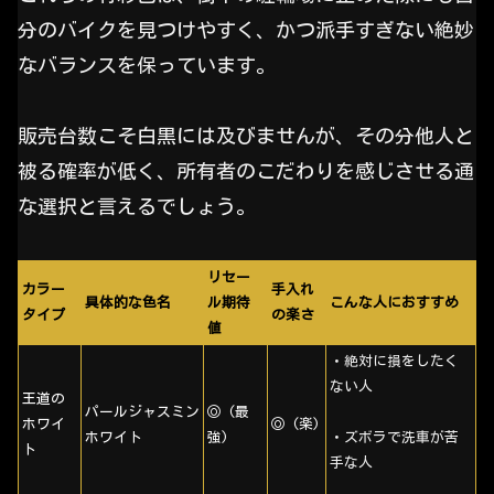
分のバイクを見つけやすく、かつ派手すぎない絶妙
なバランスを保っています。
販売台数こそ白黒には及びませんが、その分他人と
被る確率が低く、所有者のこだわりを感じさせる通
な選択と言えるでしょう。
リセー
カラー
手入れ
具体的な色名
ル期待
こんな人におすすめ
タイプ
の楽さ
値
・絶対に損をしたく
ない人
王道の
パールジャスミン
◎ (最
ホワイ
◎ (楽)
ホワイト
強)
・ズボラで洗車が苦
ト
手な人