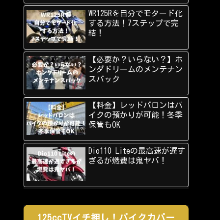
WR125Rを自分でモタード化
する方法！7ステップで完
結！
【必要か？いらない？】ホ
ンダドリームのメンテナン
スパック
【料金】レッドバロンはバ
イクの預かりが可能！冬季
保管もOK
Dio110 Liteの最高速が遅す
ぎるが燃費は鬼ヤバ！
125ccTVイチ押し！バイクカバー