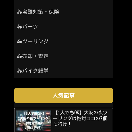
🛵盗難対策・保険
🛵パーツ
🛵ツーリング
🛵売却・査定
🛵バイク雑学
人気記事
【1人でもOK】大阪の夜ツ
ーリングは絶対ココの7個
に行け！