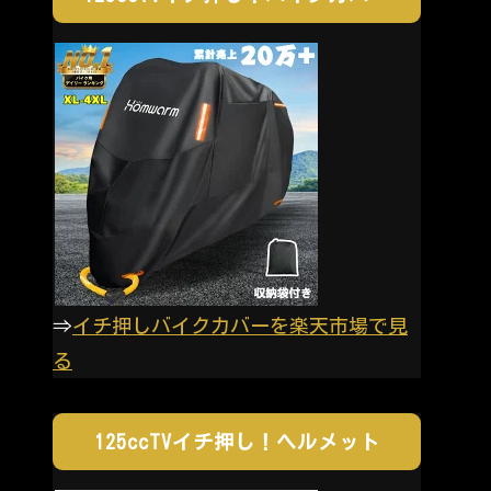
⇒
イチ押しバイクカバーを楽天市場で見
る
125ccTVイチ押し！ヘルメット