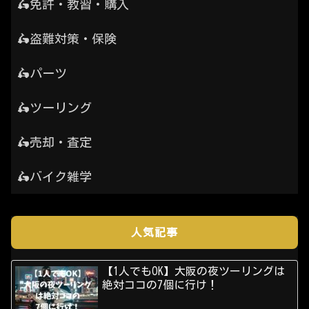
🛵免許・教習・購入
🛵盗難対策・保険
🛵パーツ
🛵ツーリング
🛵売却・査定
🛵バイク雑学
人気記事
【1人でもOK】大阪の夜ツーリングは
絶対ココの7個に行け！