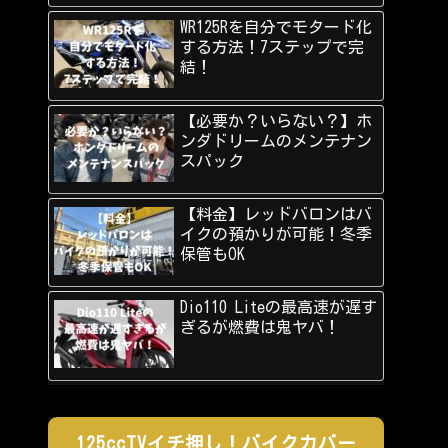
WR125Rを自分でモタード化
する方法！7ステップで完
結！
【必要か？いらない？】ホ
ンダドリームのメンテナン
スパック
【料金】レッドバロンはバ
イクの預かりが可能！冬季
保管もOK
Dio110 Liteの最高速が遅す
ぎるが燃費は鬼ヤバ！
125ccTVイチ押し！バイクカバー