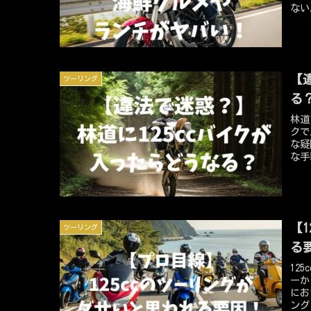
ない
は、
トや
道走
島の
12
に外
【
ツーリング
る
林道
クで
な疑
な手
感じ
法性
全に
12
たの
【1
ツーリング
林道
る
12
ーか
にお
ング