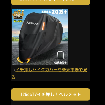
⇒
イチ押しバイクカバーを楽天市場で見
る
125ccTVイチ押し！ヘルメット