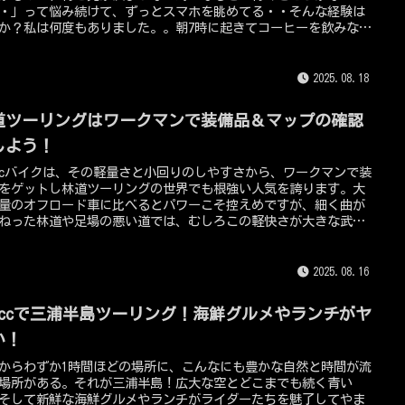
・」って悩み続けて、ずっとスマホを眺めてる・・そんな経験は
か？私は何度もありました。。朝7時に起きてコーヒーを飲みなが
図を眺め、気が付いたら11時過ぎ。「もう遠出は無理か・・」と
のコンビニまで走って終わり、という悲しい休日・・でも、そん
験を繰り返す中で「行き先が決まらなくても、こうすればすぐ走
2025.08.18
せる！」という自分なりのルールや発想法を作りました。今回は
方法を125ccTV編集長である私が、全て包み隠さずにお伝えしま
道ツーリングはワークマンで装備品＆マップの確認
これを知っておけば、もう「無駄な午前中」を過ごさずに済むは
！
しよう！
5ccバイクは、その軽量さと小回りのしやすさから、ワークマンで装
をゲットし林道ツーリングの世界でも根強い人気を誇ります。大
量のオフロード車に比べるとパワーこそ控えめですが、細く曲が
ねった林道や足場の悪い道では、むしろこの軽快さが大きな武器
ります。しかし、舗装路と違い林道は常に変化する路面状況や予
能な環境が待ち構えています。泥、砂利、倒木、ぬかるみ、そし
生動物との遭遇・・。こうした条件の中を安全に走り抜けるため
2025.08.16
、しっかりとした装備と事前準備が不可欠です。そして、その両
一度にカバーできる場所のひとつが「ワークマン」です。ワーク
25ccで三浦半島ツーリング！海鮮グルメやランチがヤ
は元々、建設現場や屋外作業向けのウェアやギアを販売してきた
店。その高い機能性と耐久性は、林道ツーリングにもぴったりで
い！
しかも価格がリーズナブルなので、コストを抑えつつ必要な装備
からわずか1時間ほどの場所に、こんなにも豊かな自然と時間が流
えることができます。また、林道ツーリングで忘れてはいけない
場所がある。それが三浦半島！広大な空とどこまでも続く青い
「マップの確認」。通信圏外に入ることが多い林道では、地図情
そして新鮮な海鮮グルメやランチがライダーたちを魅了してやま
事前確認があなたの命を守ることにも直結します。この記事で