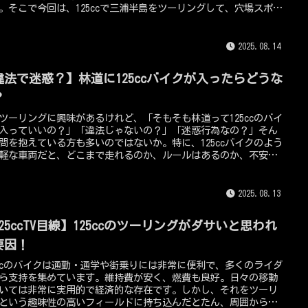
。そこで今回は、125ccで三浦半島をツーリングして、穴場スポッ
125ccで林道ツーリングを安全かつ快適に楽しむために、そして林
定番スポット、そしてツーリングマップをフルに使って、三浦半
行の注意点までを125ccTV編集長の私が詳しく解説します！
魅力を丸ごと味わい尽くす旅へ出ました！この記事では、そんな
5ccの魅力を最大限に活かした三浦半島へツーリングに行くには絶対
2025.08.14
せない絶品海鮮グルメ情報まで、徹底的にご紹介します。
違法で迷惑？】林道に125ccバイクが入ったらどうな
？
ツーリングに興味があるけれど、「そもそも林道って125ccのバイ
入っていいの？」「違法じゃないの？」「迷惑行為なの？」そん
問を抱えている方も多いのではないか。特に、125ccバイクのよう
軽な車両だと、どこまで走れるのか、ルールはあるのか、不安に
るかもしれません。この記事では、林道におけるバイク走行の合
から、一部の心無いライダーが引き起こす問題、そして林道を安
、そしてマナーを守って楽しむための注意点まで、徹底的に
2025.08.13
5ccTV編集長である私が解説していきます！この記事を読めば、あな
林道に対する疑問や不安が解消され、責任あるライダーとして、
25ccTV目線】125ccのツーリングがダサいと思われ
の魅力を満喫できるようになるでしょう！
要因！
5ccのバイクは通勤・通学や街乗りには非常に便利で、多くのライダ
ら支持を集めています。維持費が安く、燃費も良好。日々の移動
いては非常に実用的で経済的な存在です。しかし、それをツーリ
という趣味性の高いフィールドに持ち込んだとたん、周囲から