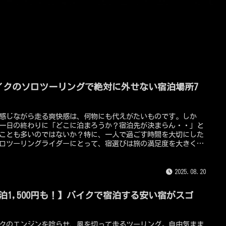
イクのソロツーリングで絶対に外せない宿泊場所7
！
感じながら走る爽快感は、何物にも代えがたいものです。しか
一日の終わりに「どこに泊まろうか？宿泊先が決まらん・・」と
ことも多いのではないか？特に、一人で過ごす時間を大切にした
ロツーリングライダーにとって、宿選びは旅の満足度を大きく左
る重要なポイントです。この記事では、ソロツーリングライダー
また来たい！」と思える、とっておきの宿泊スポットを7つ厳選し
紹介！単に泊まるだけの場所ではなく、旅の思い出をさらに豊か
2025.08.20
てくれるような、特別な体験ができる宿をピックアップしまし
1泊1,500円も！】バイクで宿泊する安い宿がスゴ
！
クのエンジンを唸らせ、風を切って走るツーリング。自由気まま