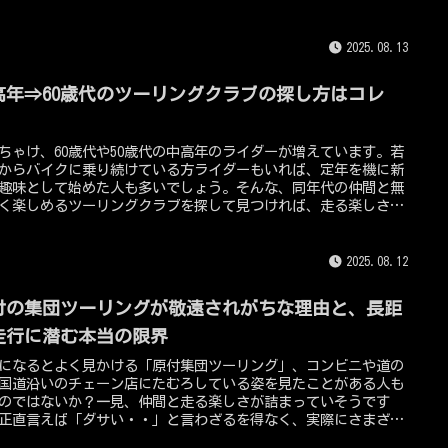
サい・・」「きついし疲れる・・」「無理してる感が強い・・」
った否定的な声を浴びることも少なくありません。これは一体な
のか？この記事では、125ccTV編集長の私が複数メーカーとバイク
2025.08.13
ップにて整備・販売・ツーリングサポートを経験してきて、125cc
リングがなぜ“ダサい”と評価されるのかを徹底分析。よくある
高年⇒60歳代のツーリングクラブの探し方はコレ
的な意見ではなく、現場のプロだからこそ見える本質的な原因を
下げていきます！また、125ccクラスがツーリングに不向きと言わ
！
機械的・身体的な理由、さらに“ヤエー問題”や装備にまつわる
ちゃけ、60歳代や50歳代の中高年のライダーが増えています。若
サい」の誤解など、他では語られにくい細かい視点も取り上げ、
からバイクに乗り続けている方ライダーもいれば、定年を機に新
納得できるコンテンツとしてお届けします！
趣味として始めた人も多いでしょう。そんな、同年代の仲間と無
く楽しめるツーリングクラブを探して見つければ、走る楽しさは
にもなります。しかし「中高年だからこそ、どんなツーリングク
を選べばいいのか分からない・・」「若い世代のクラブは敷居が
う・・」などの悩みも。そこでこの記事では、60歳代、50歳代を
2025.08.12
にした中高年のツーリングクラブの探し方や、おすすめのバイク
募集アプリなどを125ccTV編集長である私が詳しく解説します！
付の集団ツーリングが敬遠されがちな理由と、長距
走行に潜む本当の限界
になるとよく見かける「原付集団ツーリング」、コンビニや道の
国道沿いのチェーン店にたむろしている姿を見たことがある人も
のではないか？一見、仲間と走る楽しさが詰まっていそうです
正直言えば「ダサい・・」と言わざるを得なく、実際にさまざま
界を抱えているのが現実。。この記事では、なぜ原付での集団ツ