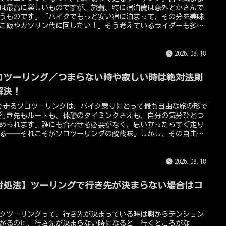
は最高に楽しいものですが、旅費、特に宿泊費は意外とかさんで
うものです。「バイクでもっと安い宿に泊まって、その分を美味
ご飯やガソリン代に回したい！」そう考えているライダーも多い
はないか？実は、日本全国には、驚くほど安く泊まれて、しかも
ダーにとって非常に魅力的なサービスを提供している宿がたくさ
ります。中には、1泊1,500円という信じられないような価格で泊
2025.08.18
る宿も！この記事では、そんな「安くてスゴい宿」をカテゴリー
徹底解説します。賢く旅費を抑えて、より充実したバイクツーリ
ロツーリング／つまらない時や寂しい時は絶対法則
を楽しもう！
解決！
で走るソロツーリングは、バイク乗りにとって最も自由な旅の形で
行き先もルートも、休憩のタイミングさえも、自分の気分ひとつ
められます。誰にも合わせる必要がなく、思い立ったらすぐ走り
る──それこそがソロツーリングの醍醐味。しかし、その自由さ
側には、思わぬ落とし穴があります。長時間一人で走っている
不意に襲ってくる「つまらない時」や「寂しさ」、朝はワクワク
いたのに、昼過ぎになると急に「自分は一体何をしているんだろ
2025.08.18
・」と冷めた気持ちになった経験はないか？私もこれまで何十
何百回とソロで走ってきましたが、そんな感情に飲まれそうにな
対処法】ツーリングで行き先が決まらない場合はコ
瞬間は数えきれません。そのたびに試行錯誤し、自分なりの「対
」や「乗り切るための法則」があります。今回は、その経験をも
！
、ソロツーリング中の気持ちの浮き沈みに対処する方法を、
クツーリングって、行き先が決まっている時は朝からテンション
5ccTV編集長である私が、できるだけ具体的にお伝えします！
がるのに、行き先が決まらない時になると「行くところがな