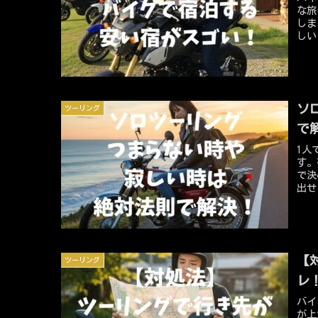
な旅
しま
しい
ので
ライ
んあ
まれ
別に
ソ
ツーリング
ング
で
1人
す。
で決
出せ
の裏
と、
して
う・
回、
【
ツーリング
った
処法
レ
とに
バイ
12
が上