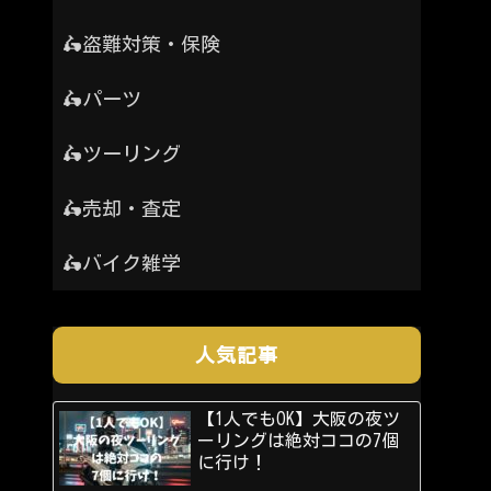
🛵盗難対策・保険
🛵パーツ
🛵ツーリング
🛵売却・査定
🛵バイク雑学
人気記事
【1人でもOK】大阪の夜ツ
ーリングは絶対ココの7個
に行け！