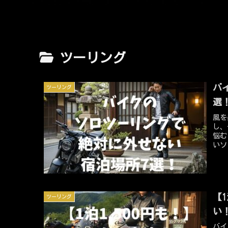
ツーリング
バ
ツーリング
選
風を
し、
悩む
いソ
右す
が「
てご
にし
た！
【
ツーリング
い
バイ