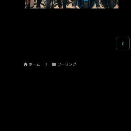
ーリ
や限
す！
前
へ
ホーム
ツーリング