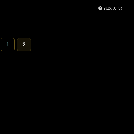
ングがダサく見られてしまうのか？そして実際にどのような問題
界があるのかを125ccTV編集長である私が具体的に解説していきま
2025.08.06
1
2