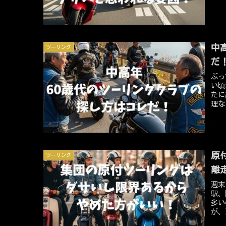
「ダ
とい
ぜな
ショ
ツー
中
ツーリング
表面
掘り
だ
れる
ぶっ
「ダ
い頃
真に
たに
理な
何倍
ラブ
高そ
中心
仲間
原
ツーリング
離
週末
駅、
多い
が、
な限