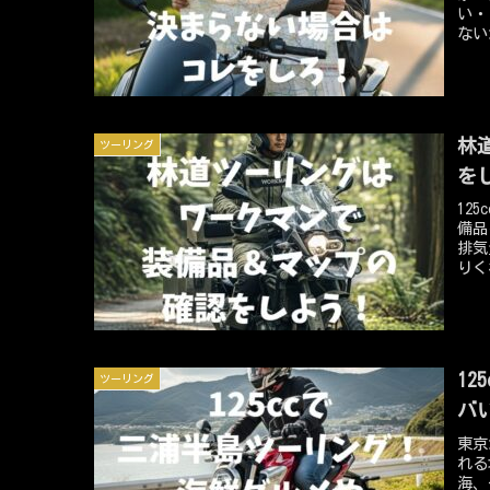
い・
ない
ら地
近所
な経
り出
その
林
ツーリング
す。
ずだ
を
12
備品
排気
りく
にな
測不
て野
には
方を
1
ツーリング
マン
専門
バ
す。
東京
を揃
れる
のが
海、
報の