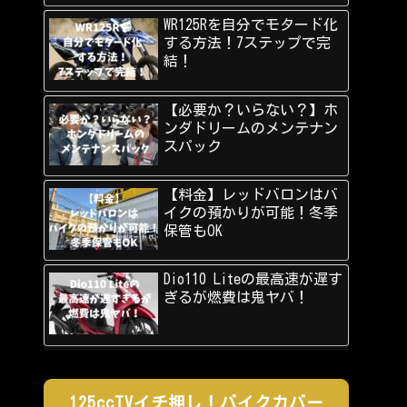
WR125Rを自分でモタード化
する方法！7ステップで完
結！
【必要か？いらない？】ホ
ンダドリームのメンテナン
スパック
【料金】レッドバロンはバ
イクの預かりが可能！冬季
保管もOK
Dio110 Liteの最高速が遅す
ぎるが燃費は鬼ヤバ！
125ccTVイチ押し！バイクカバー