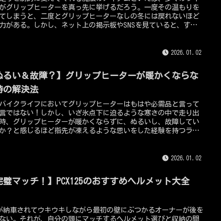
がグリップヒーターを真っ先に挙げるだろう。一度その温もりを
てしまうと、二度とグリップヒーターなしの冬には戻れないほど
力がある。しかし、ネット上の掲示板やSNSを見ていると、すぐ
れた・・、1シーズンしか持たなかった・・、というネガティブな
もあります。果たしてグリップヒーターは、それほどまでに寿命
い消耗品なのか？現在の視点で見れば、その答えは明確にノーで
2026.01.02
適切な製品選びと、ちょっとした取り付けのコツさえ知っていれ
寿命は5年どころか10年近く保つグリップヒーターも存在する。こ
ぬるい＆故障？】グリップヒーターが暖かくならな
ンテンツでは、なぜ寿命が短いと言われるのか？という理由を解
、長年にわたって愛用できる本当にタフなモデルを、125ccTV編集
時の解決法
ある私の経験を交えて徹底的に深掘りしていく。
バイクライフにおいてグリップヒーターはもはや必需品と言って
言ではない！しかし、いざ氷点下に迫るような寒さの中で走り出
時、グリップヒーターが暖かくならずに、ぬるいし、故障してい
か？と感じるほど指先が凍えるような思いをした経験を持つライ
は少なくないはずだ。電源は入っているはずなのに、なぜか手が
くならない状況は、単なる故障だけではなく、さまざまな要因が
。ここでは、グリップヒーターが本来の性能を発揮できていない
2026.01.02
考えられる原因から、故障かどうかの見極め方、そして劇的に暖
を取り戻すための具体的な解決策まで、私自身の経験と技術的な
完璧マッチ！】PCX125のおすすめヘルメット大全
を交えて詳しく解説していきます！
！
Xが納車されてウキウキしながら最初の壁にぶつかるオーナーが後を
ない。それが、自分の頭にマッチするヘルメット選びと収納の問