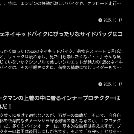
。。特に、エンジンの振動が激しいバイクや、オフロード走行を
際には、スマホが激しく揺れ、ナビの画面が見づらくなったり、
の場合、スマホ内部のカメラやジャイロセンサーにダメージを与
しまうことがあります。つまりは、振動対策ができていないバイ
2025.10.17
スマホホルダーがかなり多い。。この記事では、なぜスマホホル
が振動でずれてしまうのか？その根本原因から、誰でも簡単にで
25ccネイキッドバイクにぴったりなサイドバッグはコ
対策、そしてプロも実践するアイテム選びのコツまで、スマホホ
ーの振動問題を完璧に解決する方法を徹底的に解説します。この
！
テンツを読み終える頃には、あなたのバイクライフから「スマホ
っかく買った125ccのネイキッドバイク、荷物をスマートに運びた
動」という悩みが消えていることでしょう！
ど、リュックは疲れるし、見た目も崩したくない・・」そんな風
じていないか？シンプルで美しいシルエットが魅力の125ccネイキ
バイクは、その手軽さゆえに、荷物の積載に悩むライダーも少な
りません。でも大丈夫。その悩み、サイドバッグがすべて解決し
れます。サイドバッグは、バイクの見た目を損なわず、安全かつ
に荷物を運ぶための最強アイテム。この記事では、あなたのネイ
2025.10.17
ドにぴったりのサイドバッグを見つけるためのポイントや、おす
のモデルを徹底的にご紹介します。さあ、サイドバッグで、もっ
ークマンの上着の中に着るインナープロテクターは
由で快適なバイクライフを始めよう！
れだ！
ク乗りに避けて通れないのが、万が一の事故だ。そこで、自分自
体を致命的なダメージから守る最後の砦となるのが、「プロテク
」だ。多くのバイクオーナーは、基本的な装備は揃えますが、プ
クターの着用は後回しにしがちです。そこで「お守り」となるの