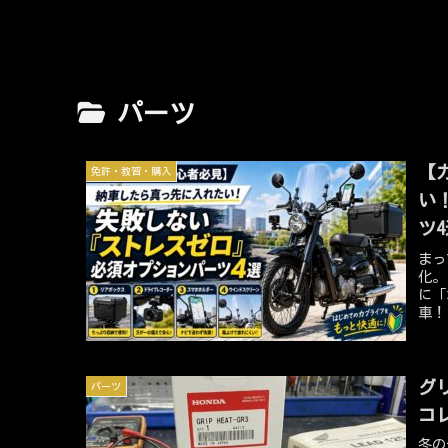
パーツ
【
免許・教習・購入
い
ツ
まっ
化。
に「
車！
グ
パーツ
コ
冬の