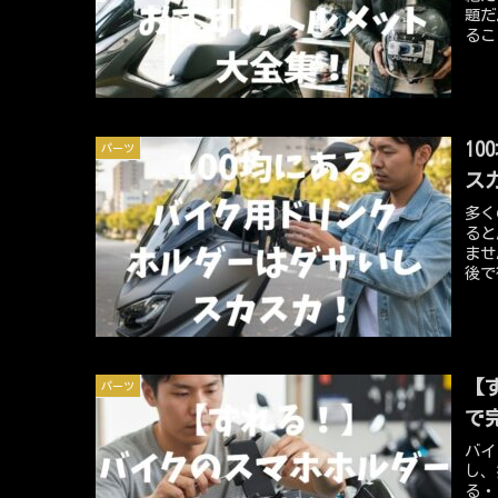
題だ
るこ
スヘ
ある
慮し
のヘ
1
パーツ
ス
多く
ると
ませ
後で
と、
カで
では
を掘
12
【
パーツ
で
バイ
し、
る・