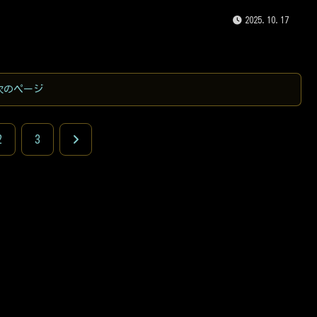
も、**「125ccバイクで最強」**と断言できる、究極の防寒手袋を
2025.10.17
的にレビューします。
次のページ
次
2
3
へ