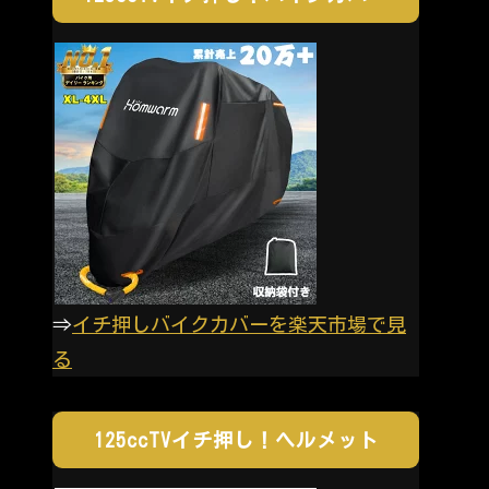
⇒
イチ押しバイクカバーを楽天市場で見
る
125ccTVイチ押し！ヘルメット