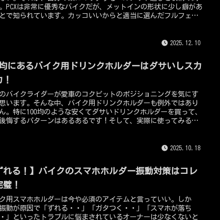
。PCXは非常に優秀なバイクだが、メットインの形状に少し癖があ
とで知られています。カッコいいからと適当に選んだフルフェイ
ルメットが、ガツンと当たって閉まらない・・、という悲劇はPCX
あるだ。。このコンテンツでは、PCXの歴代モデルの収納事情を考
つつ、デザイン的にも機能的にもPCXに完璧にマッチするおすすめ
2025.12.10
ルメットを厳選して、125ccTV編集長である私がお伝えする。
00均にあるバイク用ドリンクホルダーはダサいしスカ
カ！
のバイクライダーが愛車のコクピットのポジショニングを気にす
思います。そんな中、バイク用ドリンクホルダーも例外ではあり
ん。特に100均のような安くてダサいドリンクホルダーを買って、
後悔するパターンはあるあるです！そして、実際に使ってみる
多くのバイクオーナーが「ダサいし薄っぺらい・・」、「スカス
使い物にならない・・」と感じてしまうのが現実です。この記事
、なぜ100均のドリンクホルダーがダメすぎるクオリティーなのか
2025.10.18
り下げ、ちゃんと高品質な商品を選ぶ理由などについても、
5ccTV編集長である私がお伝えしていきます！
ずれる！】バイクのスマホホルダー振動対策はコレ
完璧！
ク用スマホホルダーは今や必須のアイテムと言っていい。しか
振動が原因で「ずれる・・」「ガタつく・・」「スマホが落ち
・」といったトラブルに悩まされているオーナーは少なくないと