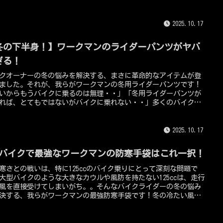
ンナープロテクターだ！特に、ワークマンのバイク用上着（ジャ
ト）などはライダー達から人気があり、その中に着るインナープ
クターは単なる「お守り」ではありません。それは、衝撃を分
2025.10.17
吸収することで、骨折や打撲、内臓損傷などの重症化を防ぐため
学的に設計された安全装置です。ワークマンの上着の中にインナ
冬の下半身！】ワークマンのライダーパンツがヤバ
ロテクターを身につけることは、単に体を守るだけでなく、精神
安心感にも繋がり、心理的な安全マージンが生まれ、よりリラッ
ぎる！
してライディングに集中できるようになります。
クオーナーの冬の悩みを解決する、まさに革命的なアイテムが登
ました。それが、我らがワークマンの冬用ライダーパンツです！
いからもうバイクに乗るのは無理・・」「冬用ライダーパンツが
れば、とてもではないがバイクに乗れない・・」多くのバイクオ
ーが冬の訪れとともに感じるこの悩み。。特に下半身から来る冷
、体の芯まで凍えさせ、安全なライディングを妨げるだけでな
せっかくのツーリングの楽しさも半減させてしまいます。今回
2025.10.17
なぜ冬のバイクには下半身の防寒が重要なのか？、そして、ワー
ンの冬用ライダーパンツが「ヤバい」と言われる理由を徹底的に
25バイクで最強なワークマンの防寒手袋はこれ一択！
していきます。
寒さとの戦いは、特に125ccのバイク乗りにとって深刻な問題で
大型バイクのような大きなカウルや風防を持たない125ccは、走行
風を直接受けてしまいがち。。そんなバイクライダーの冬の悩み
決する、我らがワークマンの最強防寒手袋です！冬の冷たい風
まるでナイフのように手に突き刺さり、あっという間に指先の感
奪っていきます。グリップヒーターを装備する車種も少なく、自
の防寒対策が必須となります。今回は、数あるワークマン製品の