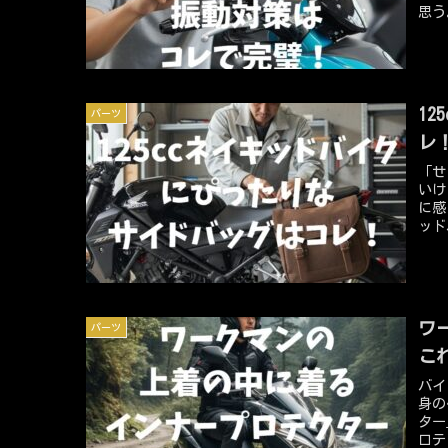
思う
する
最悪
えて
ク用
ダー
1
パーツ
きる
ルダ
レ
コン
「せ
の振
いけ
に感
ッド
くあ
てく
快適
キッ
すめ
ワ
パーツ
と自
こ
バイ
身の
ター
ロテ