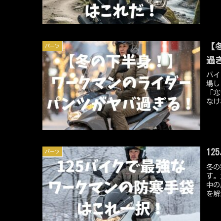
がイ
ケッ
ロテ
散・
の科
【
パーツ
ープ
的な
過
クス
バイ
場し
「寒
なけ
ーナ
えは
く、
は、
クマ
1
パーツ
解説
冬の
す。
中の
を解
は、
覚を
力で