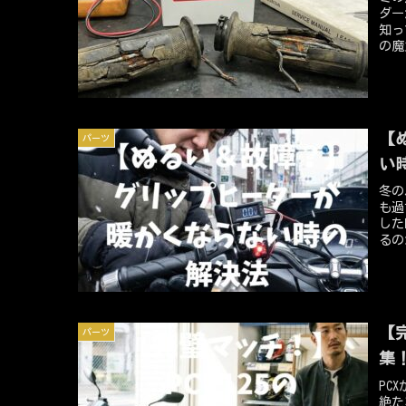
ダー
知っ
の魔
に壊
意見
の短
す。
ば、
【
パーツ
のコ
明し
い
長で
冬の
も過
した
るの
ダー
暖か
ある
時に
かさ
【
パーツ
視点
集
PC
絶た