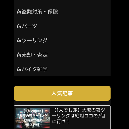
🛵盗難対策・保険
🛵パーツ
🛵ツーリング
🛵売却・査定
🛵バイク雑学
人気記事
【1人でもOK】大阪の夜ツ
ーリングは絶対ココの7個
に行け！