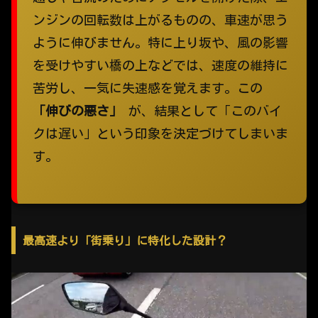
ンジンの回転数は上がるものの、車速が思う
ように伸びません。特に上り坂や、風の影響
を受けやすい橋の上などでは、速度の維持に
苦労し、一気に失速感を覚えます。この
「伸びの悪さ」
が、結果として「このバイ
クは遅い」という印象を決定づけてしまいま
す。
最高速より「街乗り」に特化した設計？