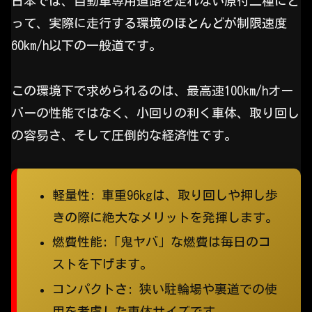
日本では、自動車専用道路を走れない原付二種にと
って、実際に走行する環境のほとんどが制限速度
60km/h以下の一般道です。
この環境下で求められるのは、最高速100km/hオー
バーの性能ではなく、小回りの利く車体、取り回し
の容易さ、そして圧倒的な経済性です。
軽量性: 車重96kgは、取り回しや押し歩
きの際に絶大なメリットを発揮します。
燃費性能:「鬼ヤバ」な燃費は毎日のコ
ストを下げます。
コンパクトさ: 狭い駐輪場や裏道での使
用を考慮した車体サイズです。