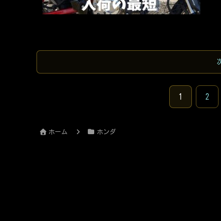
いと
報を
の具
解説
1
2
ホーム
ホンダ