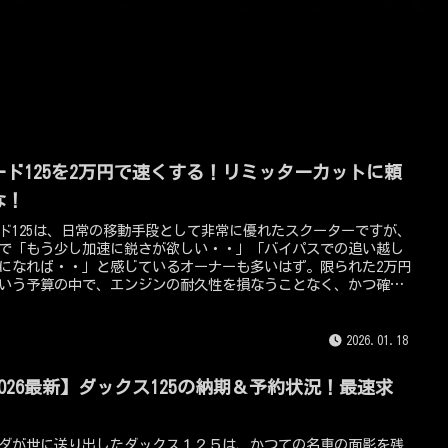
ード125を2万円で速くする！リミッターカットに頼
な！
ド125は、日常の移動手段として非常に優れたスクーターですが、
で「もう少し加速に鋭さが欲しい・・」「バイパスでの追い越し
になれば・・」と感じているオーナーも多いはず。限られた2万円
いう予算の中で、エンジンの耐久性を損なうことなく、かつ確実
果を実感できる速くする方法の手順を、順を追って詳しく解説し
く。これは、リミッターカットという電子的なアプローチではな
バイク本来の力を効率よく引き出すための物理的な最適化こそ
2026.01.18
最も賢い選択です！
2026最新】ダックス125の納期＆予約状況！最速求
！
ダが世に送り出したダックス１２５は、かつての名車の面影を残