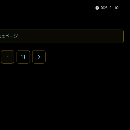
いう熱量も冷めてしまいかねない。本記事では、2026年の最新情
2026.01.09
基に、モンキー125を一日でも早く、そして確実に手に入れるため
体的な予約状況や、納期と入荷状況を市場分析を交えて徹底的に
していきます！
次のページ
次
…
11
へ