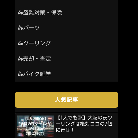
🛵盗難対策・保険
🛵パーツ
🛵ツーリング
🛵売却・査定
🛵バイク雑学
人気記事
【1人でもOK】大阪の夜ツ
ーリングは絶対ココの7個
に行け！