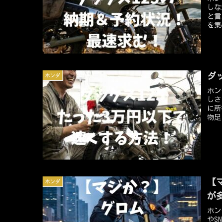
しな
と言
を集
まし
手に
況で
で今
早く
ダ
ホンダ
す！
ホン
しさ
に所
物足
かに
ダッ
対効
クス
術を
【
ホンダ
が
ホン
やS