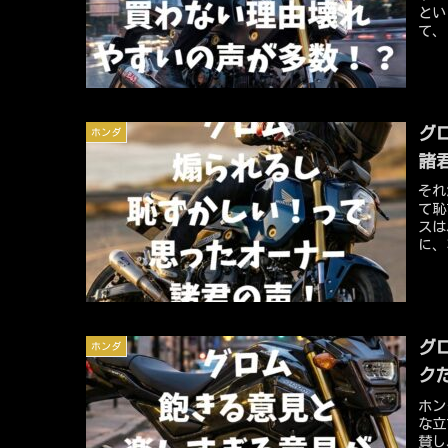
とい
て、
ンダ
価が
が、
しれ
や、
グ
ホンダ
めの
であ
諸
それ
て恥
スは
に、
しま
そ直
ため
グ
ホンダ
ク
ホン
な立
賛し