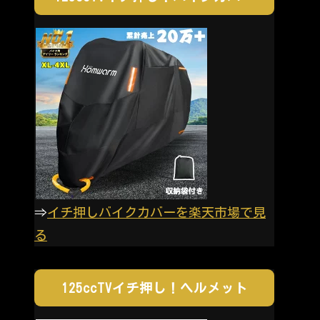
⇒
イチ押しバイクカバーを楽天市場で見
る
125ccTVイチ押し！ヘルメット