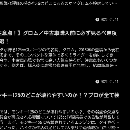
極端な評価の分かれ道はどこにあるのか？グロムを検討している
、すでに所有して少しマンネリを感じているオーナーに向けて、
魅力との正体を徹底的に暴いていきたい。
2026.01.11
注意点！】グロム／中古車購入前に必ず見るべき項
7選！
ダが誇る125ccスポーツの代名詞、グロム。2013年の登場から現在
るまで、そのコンパクトな車体で多くのライダーを虜にしてき
今や、中古車市場でも常に高い人気を誇るが、注意点もいくつか
する。例えば、購入後に高額な修理費用が発生し、結局新車を買
ほうが安かった・・という事態になるケースも少なくはありませ
今回は、数多くのグロムを見てきて、その弱点を知り尽くした
5ccTV編集長である私の視点から、後悔しないための中古車選びのポ
2026.01.11
トを徹底的に解説！
ンキー125のどこが壊れやすいのか！？プロが全て検
！
では、モンキー125のどこが壊れやすいのか？、その弱点や欠点な
具合が懸念される要因について125ccTV編集長である私が解説して
う。まず、モンキー125に搭載されているエンジンは、タイやベト
といった、バイクが生活の足として2人乗りや過積載が当たり前に