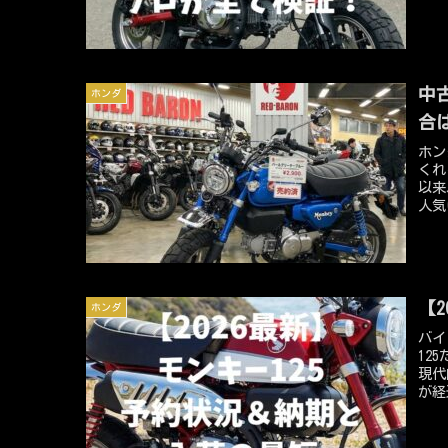
行わ
う極
いた
戦略
に乗
中
ホンダ
るこ
と言
合
ホン
くれ
以来
人気
供給
の一
ライ
ツで
いく
【
ホンダ
って
バイ
12
現代
が経
検討
な部
ても