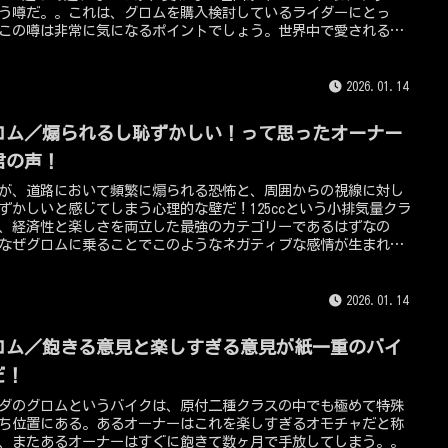
う噂だ。。これは、グロムを購入検討しているライダーにとっ
この噂は非常に気になるポイントでしょう。世界中で愛されるホ
のレジャーバイクでありながら、なぜこのようなネガティブな評
散見されるのか？むしろ、その類まれなる耐久性と拡張性の高さ
皮肉にも壊れやすいというイメージを植え付けてしまったのかも
2026.01.14
ない。。今回は、グロムを買わないほうがいいと言われる理由
壊れやすいという噂の裏側に隠された真実、そして後悔しないた
ロム／煽られるし恥ずかしい！って思ったオーナー
選び方について、長年125ccクラスを見守ってきた125ccTV編集長
る私が徹底的に解説していきます！
君の声！
が、道路において頻繁に煽られる恐怖と、周囲からの視線に対し
ずかしいと感じてしまう心理的な壁だ！125ccという小排気量クラ
、経済性と楽しさを両立した最強のカテゴリーであるはずなの
なぜグロムに乗ることでこのようなネガティブな感情が生まれて
うのか？今回は、グロムという個性的なバイクを所有するからこ
面する煽りの現実と、それを乗り越えて自信を持って走り続ける
の具体的な自衛策について解説していきます。
2026.01.14
ロム／飽きる意見と楽しすぎる意見が紙一重のバイ
だ！
ダのグロムというバイクは、原付二種クラスの中でも極めて特殊
ち位置にある。あるオーナーはこれを楽しすぎるオモチャだと称
、またあるオーナーはすぐに飽きて数ヶ月で手放してしまう。。