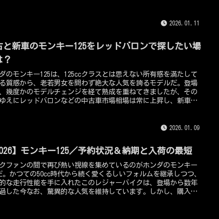
れる環境でも耐えうるように設計されています。空冷単気筒とい
めてシンプルな構造は、冷却水の管理も不要で、部品点数が少な
めに致命的な故障のリスクが物理的に低いのです。ホンダが世界
2026.01.11
車として展開しているプラットフォームを使っている以上、普通
っていてエンジンが突然焼き付いたり大きなトラブルに見舞われ
古と新車のモンキー125をレッドバロンで探したい場
とはまずありません。ではなぜ、モンキー125は壊れやすいのか？
われるのか？、これを分析していこう。
は？
ダのモンキー125は、125ccクラスとは思えない所有感を満たして
る質感から、老若男女を問わず絶大な人気を誇るモデルだ。登場
、幾度かのモデルチェンジを経て熟成を重ねてきましたが、その
ゆえにレッドバロンなどの中古車市場相場は常に上昇し、新車の
も不安定な時期が続いてきました。そんな中で、自分にぴったり
台を確実に、そして安心して手に入れたいと考えたとき、多くの
ダーが選択肢に挙げるのが、レッドバロンだろう。このコンテン
2026.01.09
は、レッドバロンという巨大なネットワークを駆使して、納得の
モンキー125を見つけ出し、手に入れるための具体的な戦略と、知
2026】モンキー125／予約状況＆納期と入荷の最短
おくべき情報を125ccTV編集長の私が詳しく解説していきます！
クファンの間で再び熱い視線を集めているのがホンダのモンキー
5だ。かつての50cc時代から続く愛くるしいフォルムを継承しつつ、
的な走行性能を手に入れたこのレジャーバイクは、登場から数年
過した今なお、驚異的な人気を維持しています。しかし、購入を
している多くのライダーを悩ませているのが、依然として不透明
分が多い予約状況と納期入荷状況の壁。。せっかく購入を決意し
、手元に届くのが3ヶ月先や6ヶ月先になってしまっては、乗りた