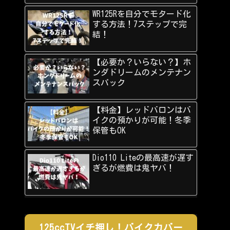
WR125Rを自分でモタード化
する方法！7ステップで完
結！
【必要か？いらない？】ホ
ンダドリームのメンテナン
スパック
【料金】レッドバロンはバ
イクの預かりが可能！冬季
保管もOK
Dio110 Liteの最高速が遅す
ぎるが燃費は鬼ヤバ！
125ccTVイチ押し！バイクカバー