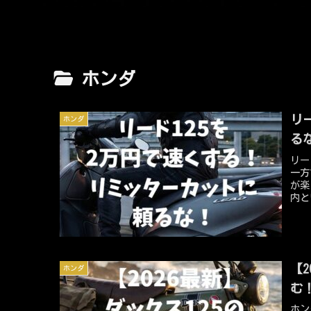
ホンダ
リ
ホンダ
る
リー
一方
が楽
内と
に効
てい
く、
が、
【
ホンダ
む
ホン