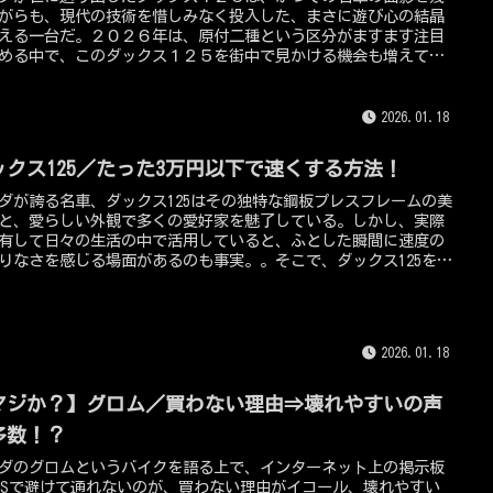
がらも、現代の技術を惜しみなく投入した、まさに遊び心の結晶
える一台だ。２０２６年は、原付二種という区分がますます注目
める中で、このダックス１２５を街中で見かける機会も増えてき
た。しかし、その人気の高さゆえに、欲しいと思った瞬間にすぐ
入る納期の状況や、予約しないとそもそも納車までに至らない状
はないのか？と、購入予定者も気になるポイントだと思う。そこ
2026.01.18
回、このコンテンツでは２０２６年最新の納期状況と、一日でも
納車を勝ち取るための具体的な予約戦略を詳しく解説していきま
ックス125／たった3万円以下で速くする方法！
ダが誇る名車、ダックス125はその独特な鋼板プレスフレームの美
と、愛らしい外観で多くの愛好家を魅了している。しかし、実際
有して日々の生活の中で活用していると、ふとした瞬間に速度の
りなさを感じる場面があるのも事実。。そこで、ダックス125をい
して速くする方法や、安くできるアプローチがあるのか知りたい
クスオーナーも多岐にわたると思う。このコンテンツでは、費用
果を極限まで追求し、わずか三万円という予算設定の中で、ダッ
125を速くする潜在能力を最大限に引き出すための具体的な最適化
2026.01.18
、125ccTV編集長の私の視点から解説していきます！
マジか？】グロム／買わない理由⇒壊れやすいの声
多数！？
ダのグロムというバイクを語る上で、インターネット上の掲示板
NSで避けて通れないのが、買わない理由がイコール、壊れやすい