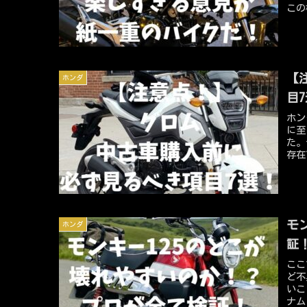
この
人や
その
【
ホンダ
目
ホン
に至
た。
存在
った
ん。
12
イン
モ
ホンダ
証
ここ
ど不
いこ
ナム