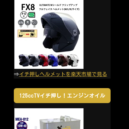
⇒
イチ押しヘルメットを楽天市場で見る
125ccTVイチ押し！エンジンオイル