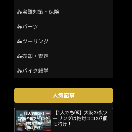
🛵盗難対策・保険
🛵パーツ
🛵ツーリング
🛵売却・査定
🛵バイク雑学
人気記事
【1人でもOK】大阪の夜ツ
ーリングは絶対ココの7個
に行け！