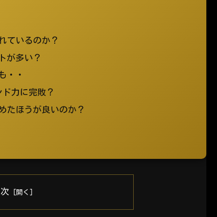
われているのか？
ットが多い？
噂も・・
ンド力に完敗？
やめたほうが良いのか？
目次