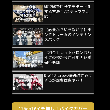
WR125Rを自分でモタード化
する方法！7ステップで完
結！
【必要か？いらない？】ホ
ンダドリームのメンテナン
スパック
【料金】レッドバロンはバ
イクの預かりが可能！冬季
保管もOK
Dio110 Liteの最高速が遅す
ぎるが燃費は鬼ヤバ！
125ccTVイチ押し！バイクカバー