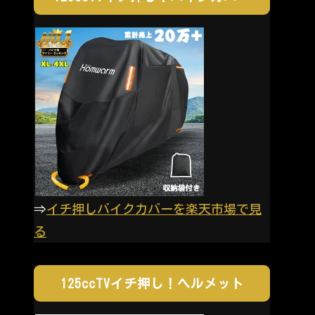
⇒
イチ押しバイクカバーを楽天市場で見
る
125ccTVイチ押し！ヘルメット