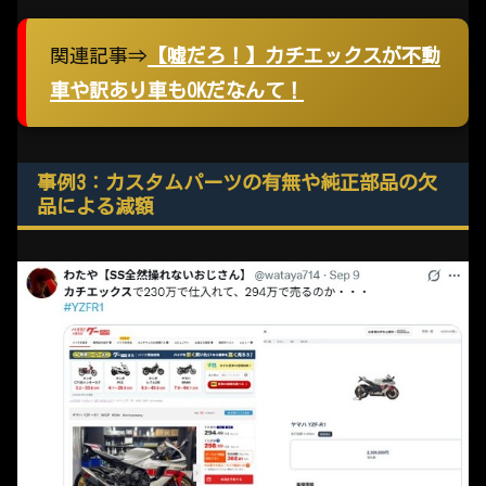
関連記事⇒
【嘘だろ！】カチエックスが不動
車や訳あり車もOKだなんて！
事例3：カスタムパーツの有無や純正部品の欠
品による減額