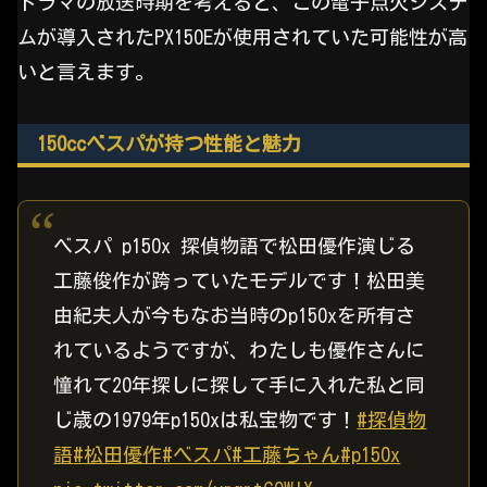
ドラマの放送時期を考えると、この電子点火システ
ムが導入されたPX150Eが使用されていた可能性が高
いと言えます。
150ccベスパが持つ性能と魅力
ベスパ p150x 探偵物語で松田優作演じる
工藤俊作が跨っていたモデルです！松田美
由紀夫人が今もなお当時のp150xを所有さ
れているようですが、わたしも優作さんに
憧れて20年探しに探して手に入れた私と同
じ歳の1979年p150xは私宝物です！
#探偵物
語
#松田優作
#ベスパ
#工藤ちゃん
#p150x