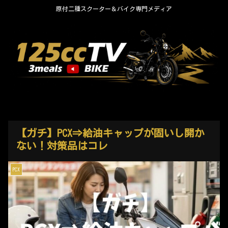
原付二種スクーター＆バイク専門メディア
【ガチ】PCX⇒給油キャップが固いし開か
ない！対策品はコレ
PCX