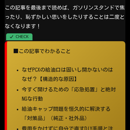
この記事を最後まで読めば、ガソリンスタンドで焦
ったり、恥ずかしい思いをしたりすることは二度と
なくなります！
■この記事でわかること
なぜPCXの給油口は固いし開かないのは
なぜ？【構造的な原因】
今すぐ開けるための「応急処置」と絶対
NGな行動
給油キャップ問題を恒久的に解決する
「対策品」（純正・社外品）
費用をかけずに自分で直すDIY手順と注