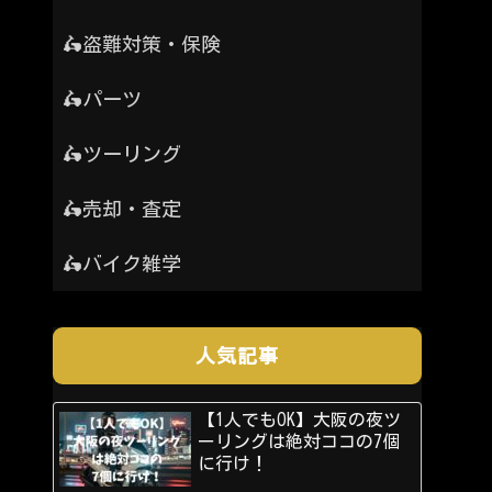
🛵盗難対策・保険
🛵パーツ
🛵ツーリング
🛵売却・査定
🛵バイク雑学
人気記事
【1人でもOK】大阪の夜ツ
ーリングは絶対ココの7個
に行け！