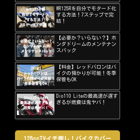
WR125Rを自分でモタード化
する方法！7ステップで完
結！
【必要か？いらない？】ホ
ンダドリームのメンテナン
スパック
【料金】レッドバロンはバ
イクの預かりが可能！冬季
保管もOK
Dio110 Liteの最高速が遅す
ぎるが燃費は鬼ヤバ！
125ccTVイチ押し！バイクカバー