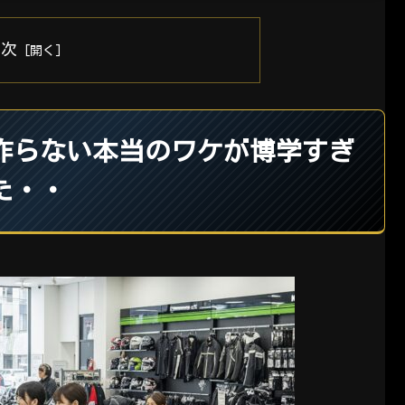
目次
作らない本当のワケが博学すぎ
た・・