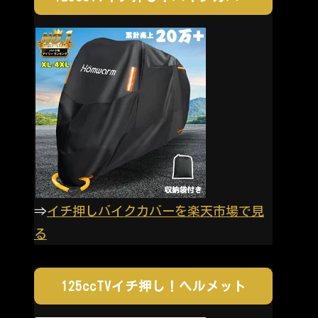
⇒
イチ押しバイクカバーを楽天市場で見
る
125ccTVイチ押し！ヘルメット