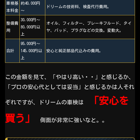
車検基
約40,000円
ドリームの技術料、検査代行費用。
本料金
～
30,000円～
整備費
オイル、フィルター、ブレーキフルード、タイ
80,000円以
用
ヤ、パッド、プラグなどの交換。変動大。
上
95,000円～
合計
145,000円以
安心と純正部品代込みの費用。
上
この金額を見て、「やはり高い・・」と感じるか、
「プロの安心代としては妥当」と感じるかは人それ
「安心を
ぞれですが、ドリームの車検は
買う」
側面が非常に強いなと。。