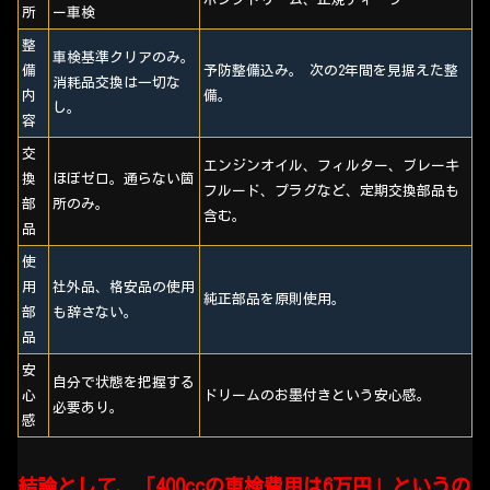
所
ー車検
整
車検基準クリアのみ。
備
予防整備込み。 次の2年間を見据えた整
消耗品交換は一切な
内
備。
し。
容
交
エンジンオイル、フィルター、ブレーキ
換
ほぼゼロ。通らない箇
フルード、プラグなど、定期交換部品も
部
所のみ。
含む。
品
使
用
社外品、格安品の使用
純正部品を原則使用。
部
も辞さない。
品
安
自分で状態を把握する
心
ドリームのお墨付きという安心感。
必要あり。
感
結論として、「400ccの車検費用は6万円」というの