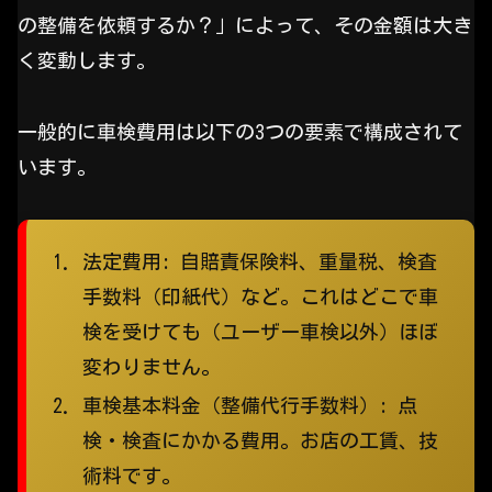
の整備を依頼するか？」によって、その金額は大き
く変動します。
一般的に車検費用は以下の3つの要素で構成されて
います。
法定費用:
自賠責保険料、重量税、検査
手数料（印紙代）など。これはどこで車
検を受けても（ユーザー車検以外）ほぼ
変わりません。
車検基本料金（整備代行手数料）:
点
検・検査にかかる費用。お店の工賃、技
術料です。